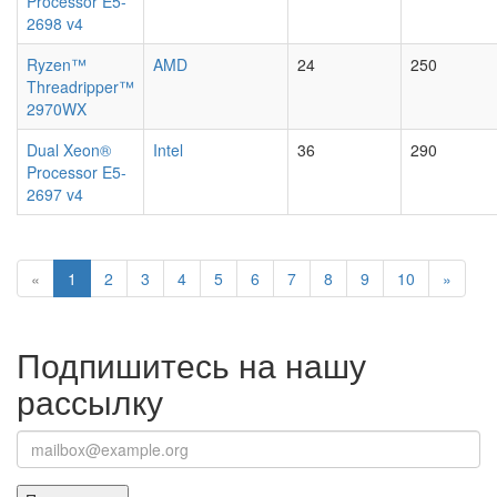
Processor E5-
2698 v4
Ryzen™
AMD
24
250
Threadripper™
2970WX
Dual Xeon®
Intel
36
290
Processor E5-
2697 v4
«
1
2
3
4
5
6
7
8
9
10
»
Подпишитесь на нашу
рассылку