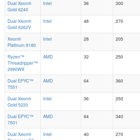
Dual Xeon®
Intel
36
300
Gold 6240
Dual Xeon®
Intel
48
270
Gold 6262V
Xeon®
Intel
28
205
Platinum 8180
Ryzen™
AMD
32
250
Threadripper™
2990WX
Dual EPYC™
AMD
64
360
7551
Dual Xeon®
Intel
36
250
Gold 5220
Dual EPYC™
AMD
64
340
7501
Dual Xeon®
Intel
40
270