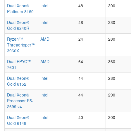
Dual Xeon®
Intel
48
300
Platinum 8160
Dual Xeon®
Intel
48
330
Gold 6240R
Ryzen™
AMD
24
280
Threadripper™
3960X
Dual EPYC™
AMD
64
360
7601
Dual Xeon®
Intel
44
280
Gold 6152
Dual Xeon®
Intel
44
290
Processor E5-
2699 v4
Dual Xeon®
Intel
40
300
Gold 6148