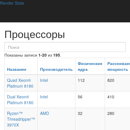
Render
immers.cloud
Stats
Лучшее GPU и CPU облако!
Реклама
Главная
Процессоры
Процессоры
Показаны записи
1-20
из
195
.
Физические
Рассеивае
Название
Производитель
ядра
мощность
Quad Xeon®
Intel
112
820
Platinum 8180
Dual Xeon®
Intel
56
410
Platinum 8180
Ryzen™
AMD
32
280
Threadripper™
3970X