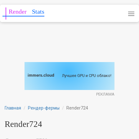
Render
Stats
immers.cloud
Лучшее GPU и CPU облако!
РЕКЛАМА
Главная
Рендер-фермы
Render724
Render724