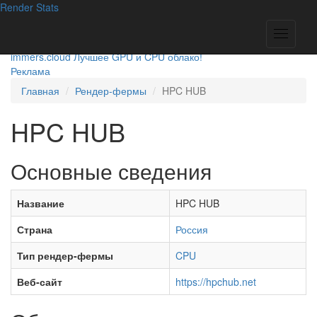
Render
Stats
immers.cloud
Лучшее GPU и CPU облако!
Реклама
Главная
Рендер-фермы
HPC HUB
HPC HUB
Основные сведения
Название
HPC HUB
Страна
Россия
Тип рендер-фермы
CPU
Веб-сайт
https://hpchub.net