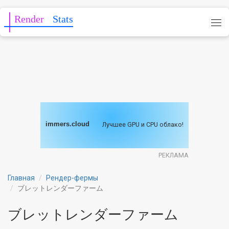
Render
Stats
immers.cloud
Лучшее GPU и CPU облако!
РЕКЛАМА
Главная
Рендер-фермы
ブレットレンダーファーム
ブレットレンダーファーム