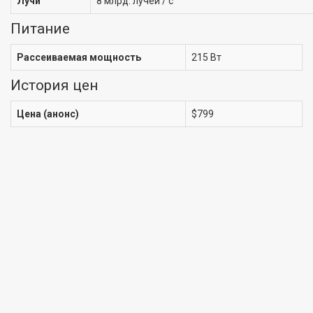
Лучи
8 млрд. лучей / с
Питание
Рассеиваемая мощность
215 Вт
История цен
Цена (анонс)
$799