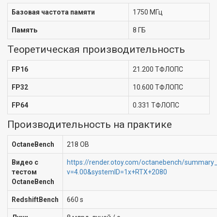
Базовая частота памяти
1750 МГц
Память
8 ГБ
Теоретическая производительность
FP16
21.200 ТФЛОПС
FP32
10.600 ТФЛОПС
FP64
0.331 ТФЛОПС
Производительность на практике
OctaneBench
218 OB
Видео с
https://render.otoy.com/octanebench/summary_
тестом
v=4.00&systemID=1x+RTX+2080
OctaneBench
RedshiftBench
660 s