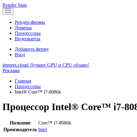
Render
Stats
Рендер-фермы
Домены
Процессоры
Видеокарты
Добавить ферму
Вход
immers.cloud
Лучшее GPU и CPU облако!
Реклама
Главная
Процессоры
Intel® Core™ i7-8086k
Процессор Intel® Core™ i7-80
Название
Core™ i7-8086k
Производитель
Intel