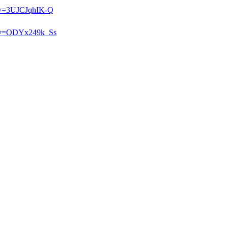
h?v=3UJCJqhIK-Q
h?v=ODYx249k_Ss